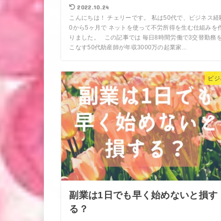
2022.10.24
こんにちは！ チェリーです。 私は50代で、ビジネス経
0から5ヶ月で ネットを使って不労所得を生む仕組みを
りました。 この記事では 毎日8時間労働で3交替勤務
こなす50代助産師が年収3000万の起業家...
ビジ
副業は1日でも早く始めないと損す
る？