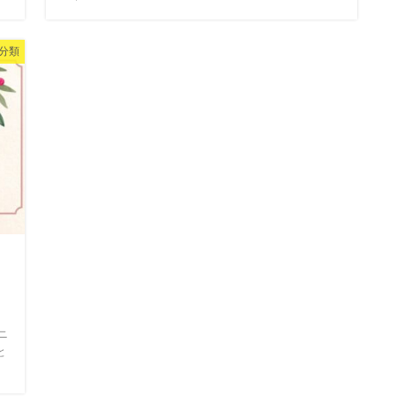
分類
タ
ニ
と