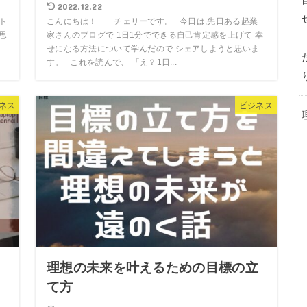
2022.12.22
ト
こんにちは！ チェリーです。 今日は,先日ある起業
思
家さんのブログで 1日1分でできる自己肯定感を上げて 幸
か
せになる方法について学んだので シェアしようと思いま
す。 これを読んで、 「え？1日...
ネス
ビジネス
ジ
理想の未来を叶えるための目標の立
て方