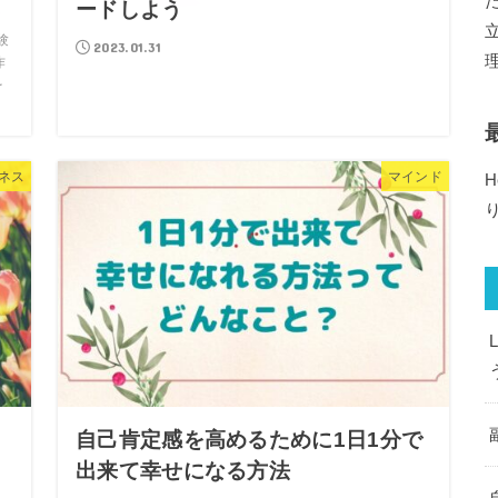
ードしよう
験
2023.01.31
作
を
ネス
マインド
H
自己肯定感を高めるために1日1分で
出来て幸せになる方法